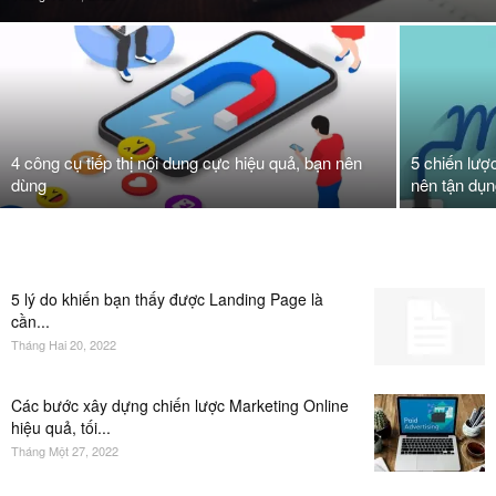
4 công cụ tiếp thị nội dung cực hiệu quả, bạn nên
5 chiến lượ
dùng
nên tận dụ
5 lý do khiến bạn thấy được Landing Page là
cần...
Tháng Hai 20, 2022
Các bước xây dựng chiến lược Marketing Online
hiệu quả, tối...
Tháng Một 27, 2022