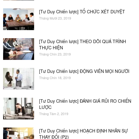
[Tư Duy Chiến lược] TỔ CHỨC XÉT DUYỆT
Tháng Mười 23, 2019
[Tư Duy Chiến lược] THEO DÕI QUÁ TRÌNH
THỰC HIỆN
Tháng Chín 23, 2019
[Tư Duy Chiến lược] ĐỘNG VIÊN MỌI NGƯỜI
Tháng Chín 18, 2019
[Tư Duy Chiến lược] ĐÁNH GIÁ RỦI RO CHIẾN
LƯỢC
Tháng Tám 2, 2019
[Tư Duy Chiến lược] HOẠCH ĐỊNH NHÂN SỰ
THAY ĐỔI (P2)