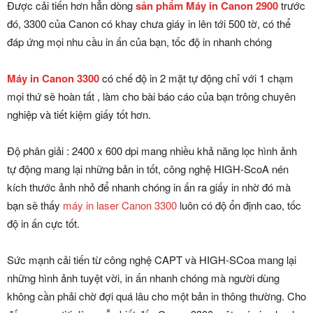
Được cải tiến hơn hẳn dòng
sản phẩm Máy in Canon 2900
trước
đó, 3300 của Canon có khay chưa giáy in lên tới 500 tờ, có thể
đáp ứng mọi nhu cầu in ấn của bạn, tốc độ in nhanh chóng
Máy in Canon 3300
có chế độ in 2 mặt tự động chỉ với 1 chạm
mọi thứ sẽ hoàn tất , làm cho bài báo cáo của bạn trông chuyên
nghiệp và tiết kiệm giấy tốt hơn.
Độ phân giải : 2400 x 600 dpi mang nhiều khả năng lọc hình ảnh
tự động mang lại những bản in tốt, công nghệ HIGH-ScoA nén
kích thước ảnh nhỏ để nhanh chóng in ấn ra giấy in nhờ đó mà
bạn sẽ thấy
máy in laser Canon 3300
luôn có độ ổn định cao, tốc
độ in ấn cực tốt.
Sức mạnh cải tiến từ công nghệ CAPT và HIGH-SCoa mang lại
những hình ảnh tuyệt vời, in ấn nhanh chóng mà người dùng
không cần phải chờ đợi quá lâu cho một bản in thông thường. Cho