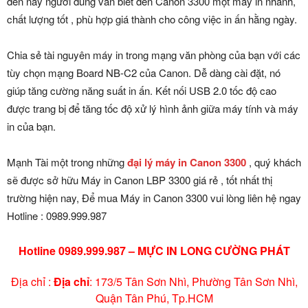
đến nay người dùng vẫn biết đến Canon 3300 một máy in nhanh,
chất lượng tốt , phù hợp giá thành cho công việc in ấn hằng ngày.
Chia sẻ tài nguyên máy in trong mạng văn phòng của bạn với các
tùy chọn mạng Board NB-C2 của Canon. Dễ dàng cài đặt, nó
giúp tăng cường năng suất in ấn. Kết nối USB 2.0 tốc độ cao
được trang bị để tăng tốc độ xử lý hình ảnh giữa máy tính và máy
in của bạn.
Mạnh Tài một trong những
đại lý máy in Canon 3300
, quý khách
sẽ được sở hữu Máy in Canon LBP 3300 giá rẻ , tốt nhất thị
trường hiện nay, Để mua Máy in Canon 3300 vui lòng liên hệ ngay
Hotline : 0989.999.987
Hotline 0989.999.987 – MỰC IN LONG CƯỜNG PHÁT
Địa chỉ :
Địa chỉ
: 173/5 Tân Sơn Nhì, Phường Tân Sơn Nhì,
Quận Tân Phú, Tp.HCM