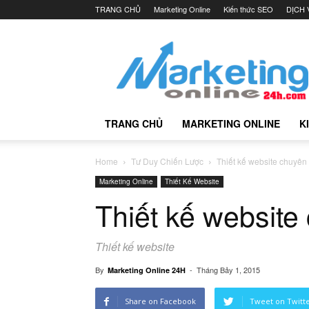
TRANG CHỦ
Marketing Online
Kiến thức SEO
DỊCH 
Marketing
Online
24h
TRANG CHỦ
MARKETING ONLINE
K
Home
Tư Duy Chiến Lược
Thiết kế website chuyên
Marketing Online
Thiết Kế Website
Thiết kế website
Thiết kế website
By
-
Tháng Bảy 1, 2015
Marketing Online 24H
Share on Facebook
Tweet on Twitt