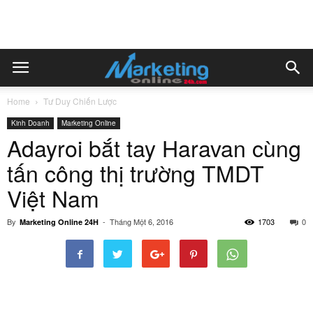
Home
Tư Duy Chiến Lược
Kinh Doanh
Marketing Online
Adayroi bắt tay Haravan cùng
tấn công thị trường TMDT
Việt Nam
By
-
Tháng Một 6, 2016
1703
0
Marketing Online 24H