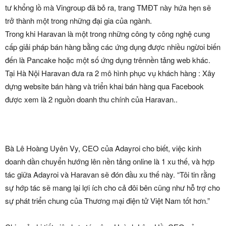
tư khổng lồ mà Vingroup đã bỏ ra, trang TMĐT này hứa hẹn sẽ
trở thành một trong những đại gia của ngành.
Trong khi Haravan là một trong những công ty công nghệ cung
cấp giải pháp bán hàng bằng các ứng dụng được nhiều ngừoi biến
đến là Pancake hoặc một số ứng dụng trênnền tảng web khác.
Tại Hà Nội Haravan đưa ra 2 mô hình phục vụ khách hàng : Xây
dựng website bán hàng và triển khai bán hàng qua Facebook
được xem là 2 nguồn doanh thu chính của Haravan..
Bà Lê Hoàng Uyên Vy, CEO của Adayroi cho biết, việc kinh
doanh dần chuyển hướng lên nền tảng online là 1 xu thế, và hợp
tác giữa Adayroi và Haravan sẽ đón đầu xu thế này. “Tôi tin rằng
sự hớp tác sẽ mang lại lợi ích cho cả đôi bên cũng như hỗ trợ cho
sự phát triển chung của Thương mại điện tử Việt Nam tốt hơn.”