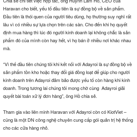
Chia sẻ chi tiết việc hợp tác, ông Huỳnh Lâm Hồ, CEO của
Haravan cho biết, yếu tố đầu tiên là sự đồng bộ về sản phẩm.
Đầu tiên là thói quen của người tiêu dùng, họ thường suy nghĩ rất
lâu vì có nhiều sự lựa chọn trên các sàn. Cho đến khi họ quyết
định mua hàng thì lúc đó người kinh doanh lại không chắc là sản
phẩm đó của mình còn hay hết, vì họ bán ở nhiều nơi khác nhau
mà.
“Vì thế đầu tiên chúng tôi khi kết nối với Adayroi là sự đồng bộ về
sản phẩm tồn kho hoặc thay đổi giá đồng loạt để giúp cho người
kinh doanh trên Adayroi đảm bảo được yếu tố còn hàng khi kinh
doanh. Trong tương lai chúng tôi mong chờ cùng Adayroi giải
quyết bài toán xử lý đơn hàng”, ông Hồ chia sẻ.
Tham gia vào liên minh Haravan với Adayroi còn có KiotViet –
cũng là một DN công nghệ chuyên cung cấp gói quản trị hệ thống
cho các cửa hàng nhỏ.