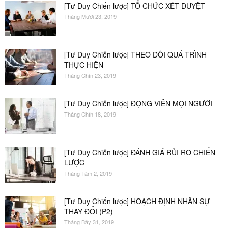
[Tư Duy Chiến lược] TỔ CHỨC XÉT DUYỆT
Tháng Mười 23, 2019
[Tư Duy Chiến lược] THEO DÕI QUÁ TRÌNH
THỰC HIỆN
Tháng Chín 23, 2019
[Tư Duy Chiến lược] ĐỘNG VIÊN MỌI NGƯỜI
Tháng Chín 18, 2019
[Tư Duy Chiến lược] ĐÁNH GIÁ RỦI RO CHIẾN
LƯỢC
Tháng Tám 2, 2019
[Tư Duy Chiến lược] HOẠCH ĐỊNH NHÂN SỰ
THAY ĐỔI (P2)
Tháng Bảy 31, 2019