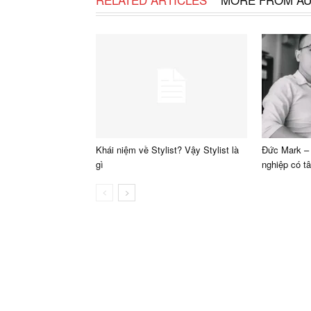
Khái niệm về Stylist? Vậy Stylist là
Đức Mark –
gì
nghiệp có t