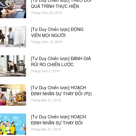
[Tư Duy Chiến lược] THEO DÕI
QUÁ TRÌNH THỰC HIỆN
Tháng Chín 23, 2019
[Tư Duy Chiến lược] ĐỘNG
VIÊN MỌI NGƯỜI
Tháng Chín 18, 2019
[Tư Duy Chiến lược] ĐÁNH GIÁ
RỦI RO CHIẾN LƯỢC
Tháng Tám 2, 2019
[Tư Duy Chiến lược] HOẠCH
ĐỊNH NHÂN SỰ THAY ĐỔI (P2)
Tháng Bảy 31, 2019
[Tư Duy Chiến lược] HOẠCH
ĐỊNH NHÂN SỰ THAY ĐỔI
Tháng Bảy 31, 2019