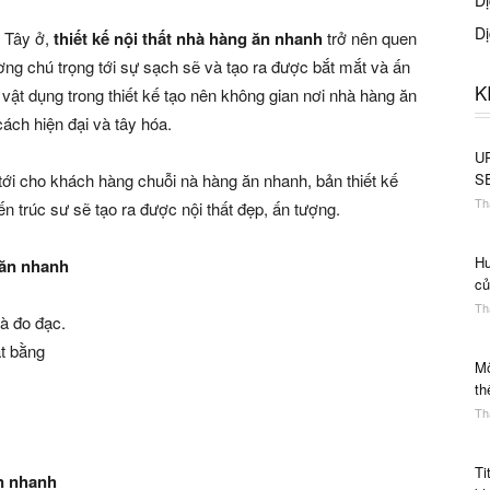
Dị
Dị
n Tây ở,
thiết kế nội thất nhà hàng ăn nhanh
trở nên quen
ng chú trọng tới sự sạch sẽ và tạo ra được bắt mắt và ấn
K
vật dụng trong thiết kế tạo nên không gian nơi nhà hàng ăn
cách hiện đại và tây hóa.
UR
tới cho khách hàng chuỗi nà hàng ăn nhanh, bản thiết kế
S
Th
ến trúc sư sẽ tạo ra được nội thất đẹp, ấn tượng.
Hư
 ăn nhanh
củ
Th
à đo đạc.
ặt bằng
Mộ
th
.
Th
Ti
ăn nhanh