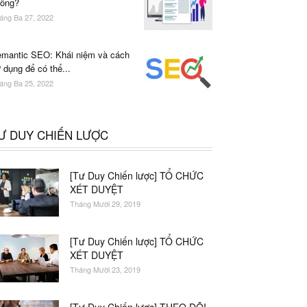
ông?
áng Ba 27, 2022
mantic SEO: Khái niệm và cách
 dụng để có thể...
áng Ba 25, 2022
Ư DUY CHIẾN LƯỢC
[Tư Duy Chiến lược] TỔ CHỨC
XÉT DUYỆT
Tháng Mười 29, 2019
[Tư Duy Chiến lược] TỔ CHỨC
XÉT DUYỆT
Tháng Mười 23, 2019