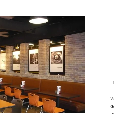
--
L
Vi
Gó