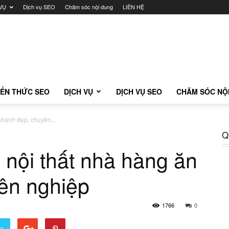
VỤ
Dịch vụ SEO
Chăm sóc nội dung
LIÊN HỆ
IẾN THỨC SEO
DỊCH VỤ
DỊCH VỤ SEO
CHĂM SÓC NỘ
 nhanh đẹp, chuyên...
Q
ế nội thất nhà hàng ăn
ên nghiệp
1766
0
er