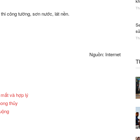
kh
Th
thi công tường, sơn nước, lát nền.
Se
sử
Th
Nguồn: Internet
T
 mắt và hợp lý
hong thủy
huộng