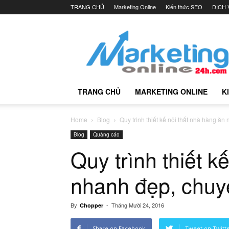
TRANG CHỦ
Marketing Online
Kiến thức SEO
DỊCH 
Marketing
Online
24h
TRANG CHỦ
MARKETING ONLINE
K
Home
Blog
Quy trình thiết kế nội thất nhà hàng ăn
Blog
Quảng cáo
Quy trình thiết k
nhanh đẹp, chuy
By
-
Tháng Mười 24, 2016
Chopper
Share on Facebook
Tweet on Twitt