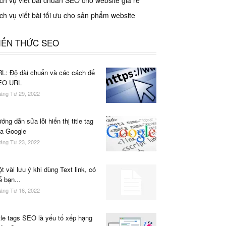
ch vụ viết bài chuẩn SEO cho website giá rẻ
ch vụ viết bài tối ưu cho sản phẩm website
IẾN THỨC SEO
L: Độ dài chuẩn và các cách để
EO URL
áng Tư 29, 2022
ớng dẫn sửa lỗi hiển thị title tag
a Google
áng Tư 23, 2022
t vài lưu ý khi dùng Text link, có
ể bạn...
áng Tư 16, 2022
tle tags SEO là yếu tố xếp hạng