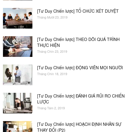
[Tư Duy Chiến lược] TỔ CHỨC XÉT DUYỆT
Tháng Mười 23, 2019
[Tư Duy Chiến lược] THEO DÕI QUÁ TRÌNH
THỰC HIỆN
Tháng Chín 23, 2019
[Tư Duy Chiến lược] ĐỘNG VIÊN MỌI NGƯỜI
Tháng Chín 18, 2019
[Tư Duy Chiến lược] ĐÁNH GIÁ RỦI RO CHIẾN
LƯỢC
Tháng Tám 2, 2019
[Tư Duy Chiến lược] HOẠCH ĐỊNH NHÂN SỰ
THAY ĐỔI (P2)