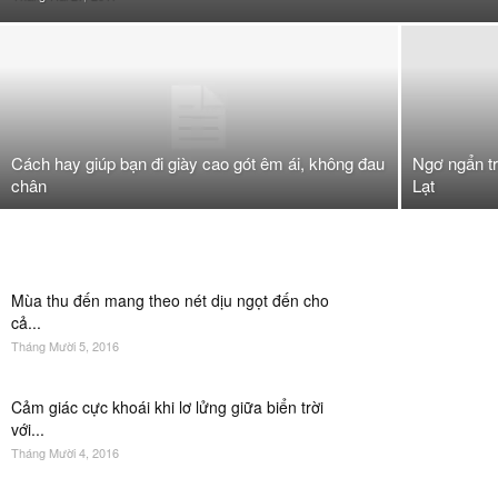
Cách hay giúp bạn đi giày cao gót êm ái, không đau
Ngơ ngẩn t
chân
Lạt
Mùa thu đến mang theo nét dịu ngọt đến cho
cả...
Tháng Mười 5, 2016
Cảm giác cực khoái khi lơ lửng giữa biển trời
với...
Tháng Mười 4, 2016